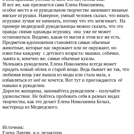
И все же, как признается сама Елена Николаевна,
особое место в ее рукодельном творчестве занимают вязаные
мягкие игрушки. Наверное, умный человек сказал, что вязать
игрушки лучше не начинать, потому что это затягивает. На
примере медведской рукодельницы можно сказать, что это
правда: связав однажды игрушку, она уже не может
остановиться. Видимо, какая-то магия в этом все же есть.
Предметом вдохновения становятся самые обычные
животные, которые нас окружают или не окружают, но
известны каждому с детского возраста: мышки, собачки,
львята и, конечно же, самые обычные куклы.
Увлекаясь рукоделием, Елена Николаевна всегда может
придать новый облик и старой вещи. Ведь бывает же так, что
любимая вещь уже вышла из моды или стала мала, а
избавляться от неё не хочется. Вот тут и пригождаются её
навыки в рукоделии.
Дорогие женщины, занимайтесь рукоделием – получайте
удовольствие. Не бойтесь пробовать себя в разных видах
творчества, как это делает Елена Николаевна Белых,
мастерица из Медведского.
Источник:
Елена Давтян, и.о. редактора