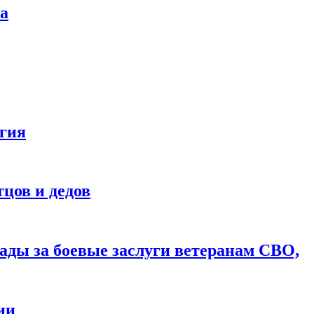
ва
агия
цов и дедов
ды за боевые заслуги ветеранам СВО,
ии