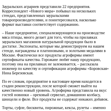
Зауральских аграриев представили 22 предприятия.
Корреспондент «Нового мира» побывал на нескольких
стендах, представленных зауральскими
товаропроизводителями, и поинтересовался, насколько
формат выставки соответствует содержанию.
– Наше предприятие, специализирующееся на производстве
мяса птицы, много делает для того, чтобы на прилавках
зауральских магазинов натуральной продукции было в
достатке. Экспонаты, которые мы демонстрируем на нашем
стенде, награждены и платиновыми, и золотыми медалями в
Москве. Фактически все продукты агрофирмы имеют
сертификаты качества. Горожане любят нашу продукцию,
поэтому она на прилавках не залеживается, – рассказала
инженер по качеству и сертификации агрофирмы «Боровская»
Нина Березовская.
По ее словам, предприятие в настоящее время находится в
стадии реконструкции, после которой сможет выйти на
качественно новый уровень. Агрофирма представила на вкус
гостей новинки – ореховый сервелат, домашнюю колбасу,
шницели и филе. Все продукты не содержат никаких добавок.
Торты, суфле, бисквиты, пирожные, кексы, рулеты – именно