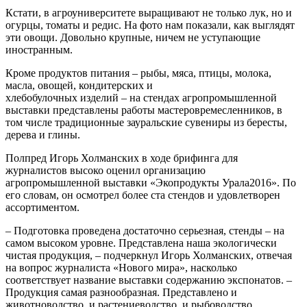
Кстати, в агроуниверситете выращивают не только лук, но и
огурцы, томаты и редис. На фото нам показали, как выглядят
эти овощи. Довольно крупные, ничем не уступающие
иностранным.
Кроме продуктов питания – рыбы, мяса, птицы, молока,
масла, овощей, кондитерских и
хлебобулочных изделий – на стендах агропромышленной
выставки представлены работы мастеров­ремесленников, в
том числе традиционные зауральские сувениры из бересты,
дерева и глины.
Полпред Игорь Холманских в ходе брифинга для
журналистов высоко оценил организацию
агропромышленной выставки «Экопродукты Урала­2016». По
его словам, он осмотрел более ста стендов и удовлетворен
ассортиментом.
– Подготовка проведена достаточно серьезная, стенды – на
самом высоком уровне. Представлена наша экологически
чистая продукция, – подчеркнул Игорь Холманских, отвечая
на вопрос журналиста «Нового мира», насколько
соответствует название выставки содержанию экспонатов. –
Продукция самая разнообразная. Представлено и
животноводство, и растениеводство, и рыбоводство.