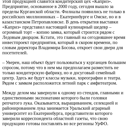
этой продукцией славится кондитерский цех «Каприз».
Предприятие, основанное в 2000 году, сегодня вышло за
пределы Курганской области. Филиалы появились не только в
российских миллионниках – Екатеринбурге и Омске, но и в
казахстанском Петропавловске. В день открытия выставки
«Каприз» представил настоящий кулинарный шедевр –
огромный торт – копию замка, который строится рядом с
Ледовым дворцом. Кстати, это главный на сегодняшнее время
инвестпроект предприятия, который в скором времени, по
словам директора Владимира Босова, откроет свои двери для
посетителей.
– Уверен, наш объект будет пользоваться у курганцев большим
спросом, потому что в нем мы предполагаем разместить не
только кондитерскую фабрику, но и досуговый семейный
центр. Здесь же будут классы музыки, хореографии и театра.
Рядом с замком расположится летний парк с амфитеатром.
Между делом мы завернули к одному из стендов, главными и
единственными экспонатами которого были головки
репчатого лука. Оказывается, выращиванием, селекцией и
районированием лука занимается Уральский аграрный
университет из Екатеринбурга, представители которого
заверили корреспондента областной газеты, что свою
продукцию готовы поставлять во все регионы УрФО.