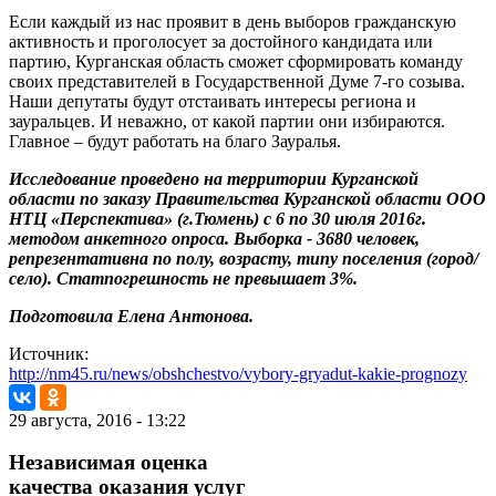
Если каждый из нас проявит в день выборов гражданскую
активность и проголосует за достойного кандидата или
партию, Курганская область сможет сформировать команду
своих представителей в Государственной Думе 7-го созыва.
Наши депутаты будут отстаивать интересы региона и
зауральцев. И неважно, от какой партии они избираются.
Главное – будут работать на благо Зауралья.
Исследование проведено на территории Курганской
области по заказу Правительства Курганской области ООО
НТЦ «Перспектива» (г.Тюмень) с 6 по 30 июля 2016г.
методом анкетного опроса. Выборка - 3680 человек,
репрезентативна по полу, возрасту, типу поселения (город/
село). Статпогрешность не превышает 3%.
Подготовила Елена Антонова.
Источник:
http://nm45.ru/news/obshchestvo/vybory-gryadut-kakie-prognozy
29 августа, 2016 - 13:22
Независимая оценка
качества оказания услуг