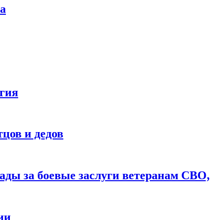
ва
агия
цов и дедов
ды за боевые заслуги ветеранам СВО,
ии